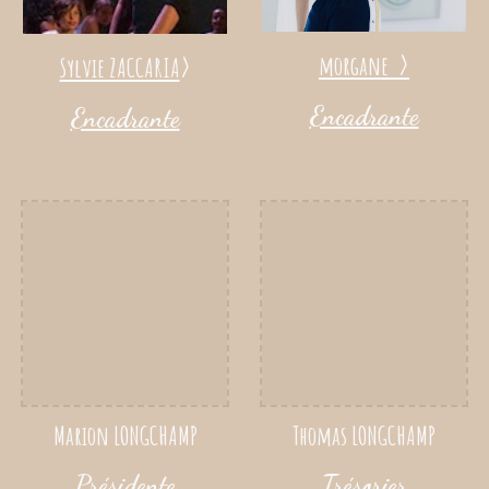
>
>
morgane
Sylvie ZACCARIA
Encadrante
Encadrante
Thomas
LONGCHAMP
Marion LONGCHAMP
Trésorier
Présidente